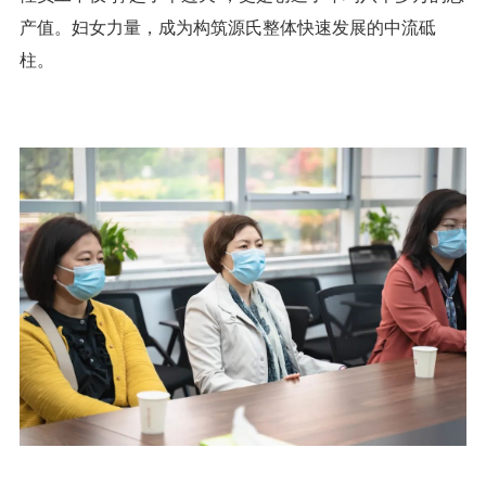
产值。妇女力量，成为构筑源氏整体快速发展的中流砥
柱。