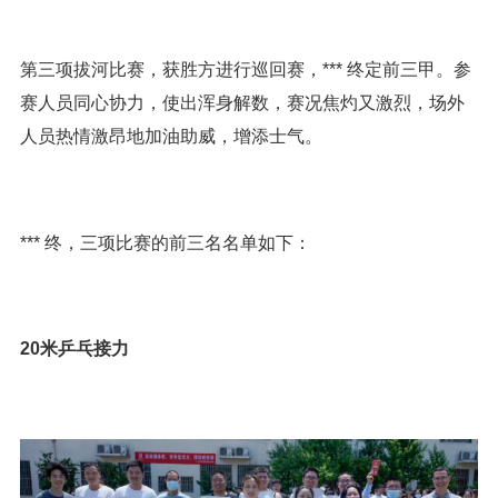
第三项拔河比赛，获胜方进行巡回赛，*** 终定前三甲。参
赛人员同心协力，使出浑身解数，赛况焦灼又激烈，场外
人员热情激昂地加油助威，增添士气。
*** 终，三项比赛的前三名名单如下：
20米乒乓接力