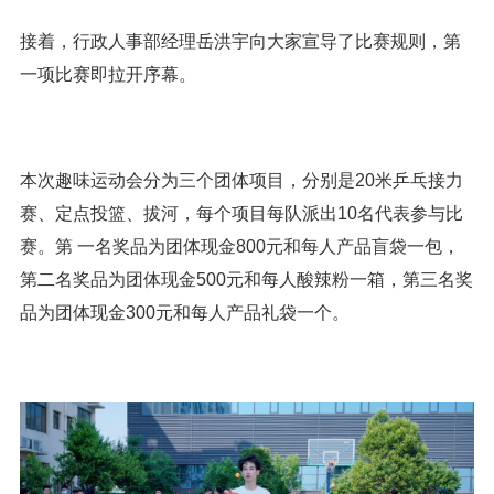
接着，行政人事部经理岳洪宇向大家宣导了比赛规则，第
一项比赛即拉开序幕。
本次趣味运动会分为三个团体项目，分别是20米乒乓接力
赛、定点投篮、拔河，每个项目每队派出10名代表参与比
赛。第 一名奖品为团体现金800元和每人产品盲袋一包，
第二名奖品为团体现金500元和每人酸辣粉一箱，第三名奖
品为团体现金300元和每人产品礼袋一个。