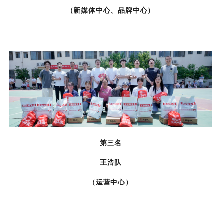
（
新媒体中心、品牌中心
）
第三名
王浩队
（
运营中心
）