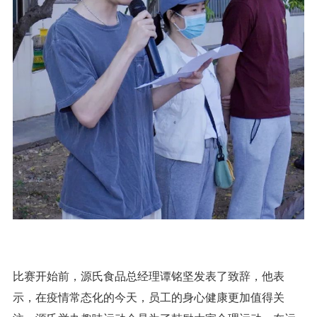
比赛开始前，源氏食品总经理谭铭坚发表了致辞，他表
示，在疫情常态化的今天，员工的身心健康更加值得关