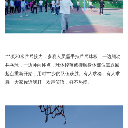
***项20米乒乓接力，参赛人员需手持乒乓球板，一边颠动
乒乓球，一边冲向终点，球体掉落或接触身体部位需返回
起点重新开始，用时***少的队伍获胜。有人求稳，有人求
胜，大家你追我赶，欢声笑语，好不热闹。