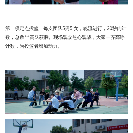
第二项定点投篮，每支团队5男5 女，轮流进行，20秒内计
数，总数***高队获胜。现场观众热心观战，大家一齐高呼
计数，为投篮者增加动力。