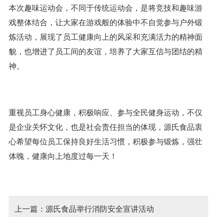
本次趣味运动会，不同于传统运动会，是将竞技和趣味游
戏整体结合，让大家在游戏般的体验中不自觉参与户外锻
炼活动，展现了员工健康向上的风采和充满活力的精神面
貌，也增进了员工间的友谊，培养了大家互信与团结的精
神。
重视员工身心健康，积极响应、参与全民健身运动，不仅
是企业关怀文化，也是社会责任担当的体现，源氏食品衷
心希望每位员工保持良好生活习惯，积极参与锻炼，强壮
体魄，健康向上地度过每一天！
上一篇：源氏食品举行消防安全宣讲活动